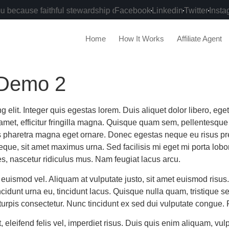
ause faithful stewardship deserves financial breakthrough!
Facebook
Linkedin
Twitter
Insta
Home
How It Works
Affiliate Agent
 Demo 2
g elit. Integer quis egestas lorem. Duis aliquet dolor libero, e
 amet, efficitur fringilla magna. Quisque quam sem, pellentesque 
es pharetra magna eget ornare. Donec egestas neque eu risus pr
, sit amet maximus urna. Sed facilisis mi eget mi porta loborti
s, nascetur ridiculus mus. Nam feugiat lacus arcu.
i euismod vel. Aliquam at vulputate justo, sit amet euismod risus
cidunt urna eu, tincidunt lacus. Quisque nulla quam, tristique se
urpis consectetur. Nunc tincidunt ex sed dui vulputate congue. P
, eleifend felis vel, imperdiet risus. Duis quis enim aliquam, v