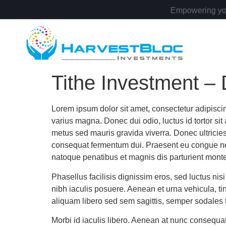
Empowering you bec
Tithe Investment –
Lorem ipsum dolor sit amet, consectetur adipiscin
varius magna. Donec dui odio, luctus id tortor sit
metus sed mauris gravida viverra. Donec ultrici
consequat fermentum dui. Praesent eu congue neque
natoque penatibus et magnis dis parturient monte
Phasellus facilisis dignissim eros, sed luctus nis
nibh iaculis posuere. Aenean et urna vehicula, tin
aliquam libero sed sem sagittis, semper sodales t
Morbi id iaculis libero. Aenean at nunc consequat