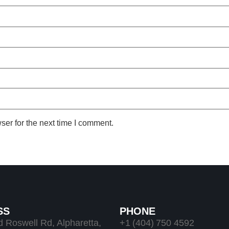
ser for the next time I comment.
SS
PHONE
 Roswell Rd, Alpharetta,
+1 (404) 750 4592